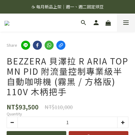
☕ 每月新品上架｜週一、週二固定烘豆
☕ 每月新品上架｜週一、週二固定烘豆
絲綢濾杯＋滔滔配方,組合價 1299 ✨
🚚 會員單筆消費滿 $1,000 即享超商免運 🚚
Share
☕ 每月新品上架｜週一、週二固定烘豆
BEZZERA 貝澤拉 R ARIA TOP
MN PID 附流量控制專業級半
自動咖啡機 (霧黑 / 方格版)
110V 木柄把手
NT$93,500
NT$110,000
Quantity