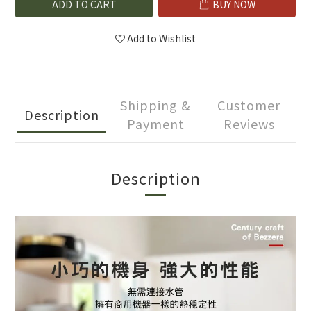
ADD TO CART
BUY NOW
Add to Wishlist
Shipping &
Customer
Description
Payment
Reviews
Description