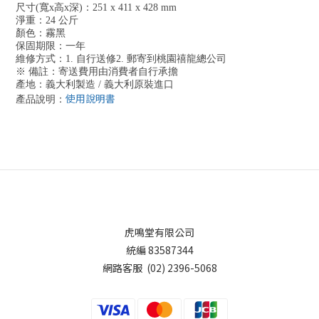
尺寸(寬x高x深)：251 x 411 x 428 mm
淨重：24 公斤
顏色：霧黑
保固期限：一年
維修方式：1. 自行送修2. 郵寄到桃園禧龍總公司
※ 備註：寄送費用由消費者自行承擔
產地：義大利製造 / 義大利原裝進口
使用說明書
產品說明：
虎鳴堂有限公司
統編 83587344
網路客服 (02) 2396-5068