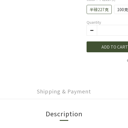
半磅227克
100克
Quantity
ADD TO CART
Shipping & Payment
Description