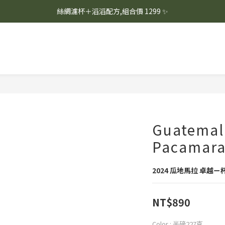
☕ 每月新品上架｜週一、週二固定烘豆
絲綢濾杯＋滔滔配方,組合價 1299 ✨
🚚 會員單筆消費滿 $1,000 即享超商免運 🚚
☕ 每月新品上架｜週一、週二固定烘豆
Guatemal
Pacamara
2024 瓜地馬拉 卓越ㄧ
NT$890
Color
: 半磅227克