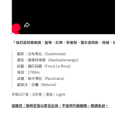
「 強烈荔枝龍眼調．藍莓．紅莓．熟葡萄．甜水蜜桃乾．柑橘．
國家：瓜地馬拉（Guatemala）
產區：薇薇特南果（Huehuetenango）
莊園：羅莎莊園（Finca La Rosa）
海拔：1700m
品種：帕卡瑪拉（Pacamara）
處理法：日曬（Natural）
半磅227克｜100克｜淺焙｜Light
提醒您：咖啡豆皆以原豆出貨，不提供代磨服務，敬請見諒。