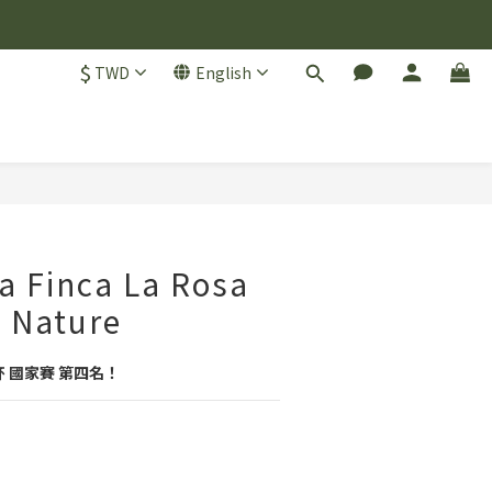
$
TWD
English
BUY NOW
a Finca La Rosa
 Nature
杯 國家賽 第四名！