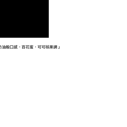
奶油般口感．百花蜜．可可核果調 」