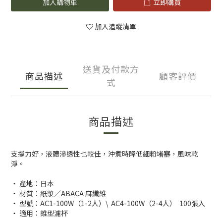
加入購物車
立即購買
加入追蹤清單
送貨及付款方
商品描述
顧客評價
式
商品描述
支撐力好，液體滲透性也較佳，沖煮時降低細粉堵塞，風味乾
淨。
・ 產地：日本
・ 材質：紙漿／ABACA 麻纖維
・ 型號：AC1-100W（1-2人）\ AC4-100W（2-4人） 100張入
・ 適用：錐型濾杯