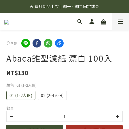
☕ 每月新品上架｜週一、週二固定烘豆
☕ 每月新品上架｜週一、週二固定烘豆
絲綢濾杯＋滔滔配方,組合價 1299 ✨
🚚 會員單筆消費滿 $1,000 即享超商免運 🚚
分享到
☕ 每月新品上架｜週一、週二固定烘豆
Abaca錐型濾紙 漂白 100入
NT$130
顏色
: 01 (1-2人份)
01 (1-2人份)
02 (2-4人份)
數量