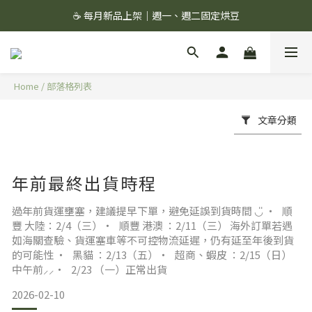
☕ 每月新品上架｜週一、週二固定烘豆
☕ 每月新品上架｜週一、週二固定烘豆
絲綢濾杯＋滔滔配方,組合價 1299 ✨
🚚 會員單筆消費滿 $1,000 即享超商免運 🚚
Home
/
部落格列表
☕ 每月新品上架｜週一、週二固定烘豆
文章分類
年前最終出貨時程
過年前貨運壅塞，建議提早下單，避免延誤到貨時間 ◡̎ ‧ 順
豐 大陸：2/4（三）‧ 順豐 港澳 ：2/11（三） 海外訂單若遇
如海關查驗、貨運塞車等不可控物流延遲，仍有延至年後到貨
的可能性 ‧ 黑貓 ：2/13（五）‧ 超商、蝦皮 ：2/15（日）
中午前⸝⸝‧ 2/23 （一）正常出貨
2026-02-10