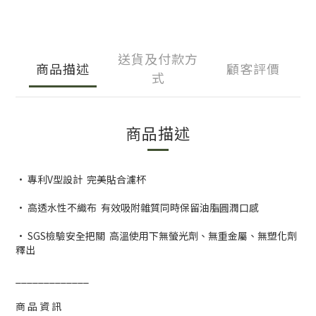
送貨及付款方
商品描述
顧客評價
式
商品描述
· 專利V型設計
完美貼合濾杯
· 高透水性不織布
有效吸附雜質同時保留油脂圓潤口感
· SGS檢驗安全把關
高溫使用下無螢光劑、無重金屬、無塑化劑
釋出
_____________
商 品 資 訊