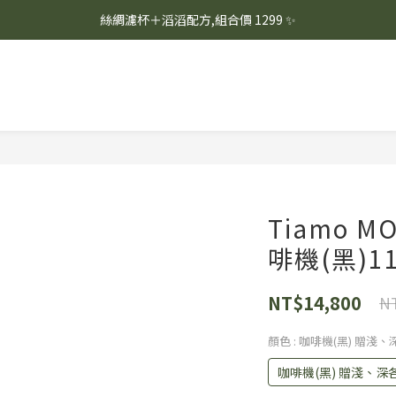
☕ 每月新品上架｜週一、週二固定烘豆
絲綢濾杯＋滔滔配方,組合價 1299 ✨
🚚 會員單筆消費滿 $1,000 即享超商免運 🚚
☕ 每月新品上架｜週一、週二固定烘豆
Tiamo 
啡機(黑)11
NT$14,800
NT
顏色
: 咖啡機(黑) 贈淺
咖啡機(黑) 贈淺、深