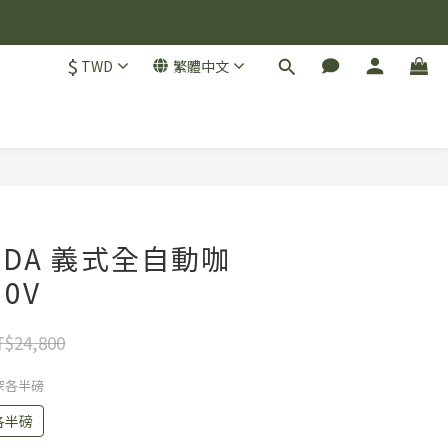
$
TWD
繁體中文
立即購買
MODA 義式全自動咖
0V
$24,800
、深各半磅
各半磅