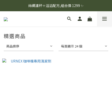
☕ 每月新品上架｜週一、週二固定烘豆
絲綢濾杯＋滔滔配方,組合價 1299 ✨
🚚 會員單筆消費滿 $1,000 即享超商免運 🚚
☕ 每月新品上架｜週一、週二固定烘豆
精選商品
商品排序
每頁顯示 24 個