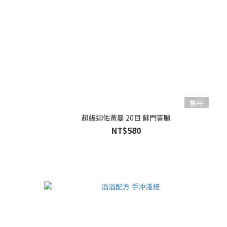
售完
超級迦佑黃曼 20目 蘇門答臘
NT$580