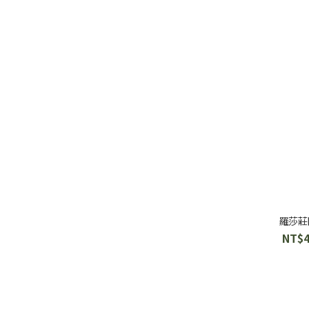
羅莎莊
NT$4