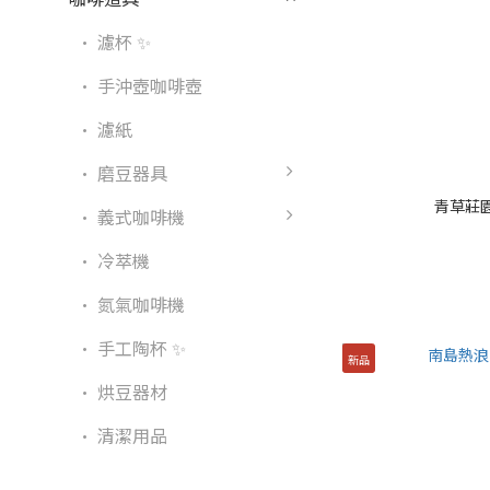
· 濾杯 ✨
· 手沖壺咖啡壺
· 濾紙
· 磨豆器具
青草莊
· 義式咖啡機
· 冷萃機
· 氮氣咖啡機
· 手工陶杯 ✨
新品
· 烘豆器材
· 清潔用品