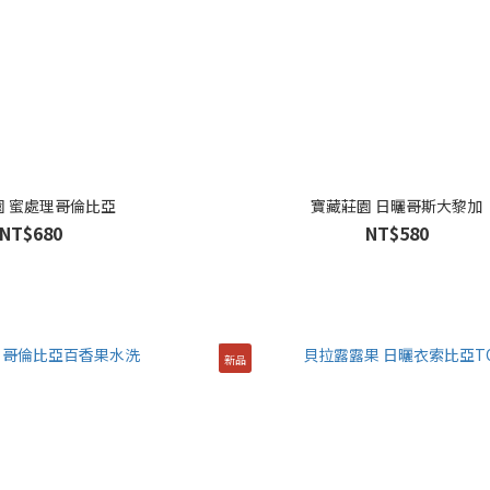
園 蜜處理哥倫比亞
寶藏莊園 日曬哥斯大黎加
NT$680
NT$580
新品