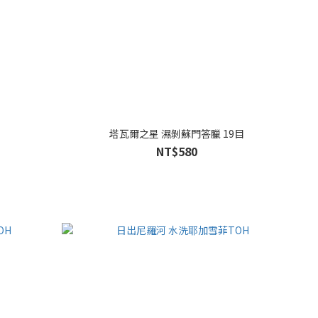
塔瓦爾之星 濕剝蘇門答臘 19目
NT$580