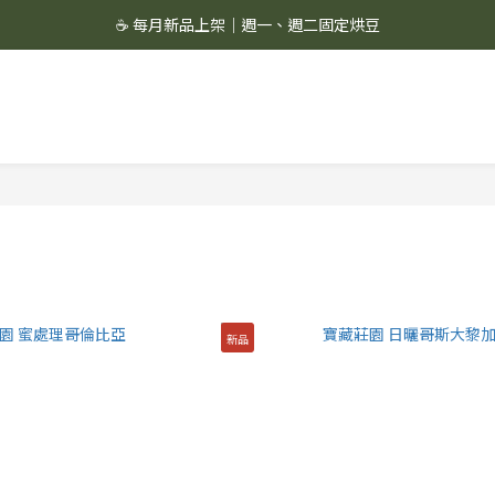
☕ 每月新品上架｜週一、週二固定烘豆
☕ 每月新品上架｜週一、週二固定烘豆
絲綢濾杯＋滔滔配方,組合價 1299 ✨
🚚 會員單筆消費滿 $1,000 即享超商免運 🚚
☕ 每月新品上架｜週一、週二固定烘豆
新品