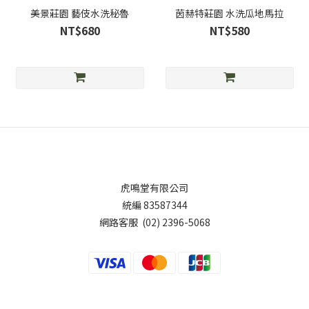
美景莊園 藝伎水洗秘魯
茵赫特莊園 水洗瓜地馬拉
NT$680
NT$580
虎鳴堂有限公司
統編 83587344
網路客服 (02) 2396-5068